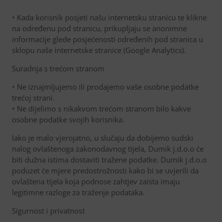
• Kada korisnik posjeti našu internetsku stranicu te klikne
na određenu pod stranicu, prikupljaju se anonimne
informacije glede posjećenosti određenih pod stranica u
sklopu naše internetske stranice (Google Analytics).
Suradnja s trećom stranom
• Ne iznajmljujemo ili prodajemo vaše osobne podatke
trećoj strani.
• Ne dijelimo s nikakvom trećom stranom bilo kakve
osobne podatke svojih korisnika.
Iako je malo vjerojatno, u slučaju da dobijemo sudski
nalog ovlaštenoga zakonodavnog tijela, Dumik j.d.o.o će
biti dužna istima dostaviti tražene podatke. Dumik j.d.o.o
poduzet će mjere predostrožnosti kako bi se uvjerili da
ovlaštena tijela koja podnose zahtjev zaista imaju
legitimne razloge za traženje podataka.
Sigurnost i privatnost