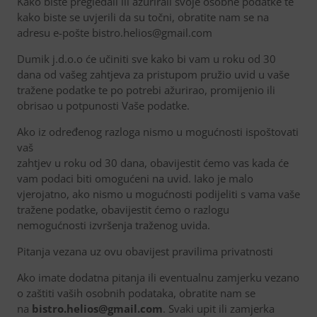
Kako biste pregledali ili ažurirali svoje osobne podatke te
kako biste se uvjerili da su točni, obratite nam se na
adresu e-pošte bistro.helios@gmail.com
Dumik j.d.o.o će učiniti sve kako bi vam u roku od 30
dana od vašeg zahtjeva za pristupom pružio uvid u vaše
tražene podatke te po potrebi ažurirao, promijenio ili
obrisao u potpunosti Vaše podatke.
Ako iz određenog razloga nismo u mogućnosti ispoštovati
vaš
zahtjev u roku od 30 dana, obavijestit ćemo vas kada će
vam podaci biti omogućeni na uvid. Iako je malo
vjerojatno, ako nismo u mogućnosti podijeliti s vama vaše
tražene podatke, obavijestit ćemo o razlogu
nemogućnosti izvršenja traženog uvida.
Pitanja vezana uz ovu obavijest pravilima privatnosti
Ako imate dodatna pitanja ili eventualnu zamjerku vezano
o zaštiti vaših osobnih podataka, obratite nam se
na
bistro.helios@gmail.com
. Svaki upit ili zamjerka