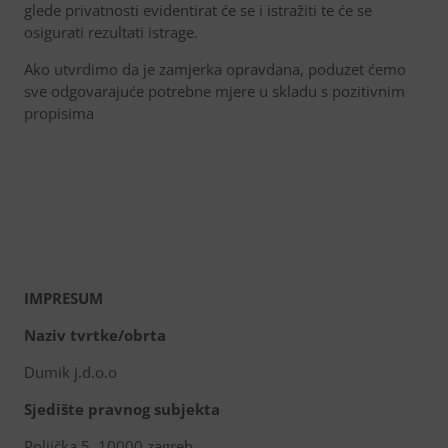
glede privatnosti evidentirat će se i istražiti te će se
osigurati rezultati istrage.
Ako utvrdimo da je zamjerka opravdana, poduzet ćemo
sve odgovarajuće potrebne mjere u skladu s pozitivnim
propisima
IMPRESUM
Naziv tvrtke/obrta
Dumik j.d.o.o
Sjedište pravnog subjekta
Poljička 5, 10000 zagreb