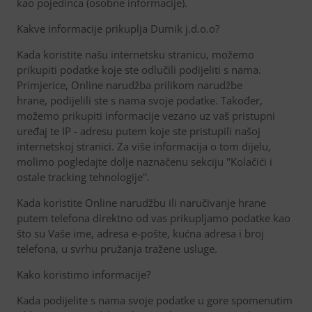
kao pojedinca (osobne informacije).
Kakve informacije prikuplja Dumik j.d.o.o?
Kada koristite našu internetsku stranicu, možemo
prikupiti podatke koje ste odlučili podijeliti s nama.
Primjerice, Online narudžba prilikom narudžbe
hrane, podijelili ste s nama svoje podatke. Također,
možemo prikupiti informacije vezano uz vaš pristupni
uređaj te IP - adresu putem koje ste pristupili našoj
internetskoj stranici. Za više informacija o tom dijelu,
molimo pogledajte dolje naznačenu sekciju ''Kolačići i
ostale tracking tehnologije''.
Kada koristite Online narudžbu ili naručivanje hrane
putem telefona direktno od vas prikupljamo podatke kao
što su Vaše ime, adresa e-pošte, kućna adresa i broj
telefona, u svrhu pružanja tražene usluge.
Kako koristimo informacije?
Kada podijelite s nama svoje podatke u gore spomenutim