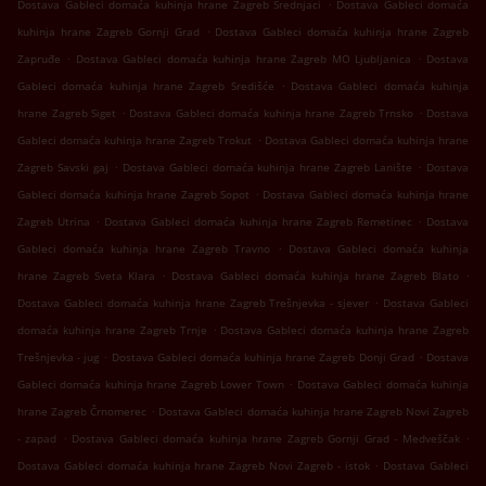
.
Dostava Gableci domaća kuhinja hrane Zagreb Srednjaci
Dostava Gableci domaća
.
kuhinja hrane Zagreb Gornji Grad
Dostava Gableci domaća kuhinja hrane Zagreb
.
.
Zapruđe
Dostava Gableci domaća kuhinja hrane Zagreb MO Ljubljanica
Dostava
.
Gableci domaća kuhinja hrane Zagreb Središće
Dostava Gableci domaća kuhinja
.
.
hrane Zagreb Siget
Dostava Gableci domaća kuhinja hrane Zagreb Trnsko
Dostava
.
Gableci domaća kuhinja hrane Zagreb Trokut
Dostava Gableci domaća kuhinja hrane
.
.
Zagreb Savski gaj
Dostava Gableci domaća kuhinja hrane Zagreb Lanište
Dostava
.
Gableci domaća kuhinja hrane Zagreb Sopot
Dostava Gableci domaća kuhinja hrane
.
.
Zagreb Utrina
Dostava Gableci domaća kuhinja hrane Zagreb Remetinec
Dostava
.
Gableci domaća kuhinja hrane Zagreb Travno
Dostava Gableci domaća kuhinja
.
.
hrane Zagreb Sveta Klara
Dostava Gableci domaća kuhinja hrane Zagreb Blato
.
Dostava Gableci domaća kuhinja hrane Zagreb Trešnjevka - sjever
Dostava Gableci
.
domaća kuhinja hrane Zagreb Trnje
Dostava Gableci domaća kuhinja hrane Zagreb
.
.
Trešnjevka - jug
Dostava Gableci domaća kuhinja hrane Zagreb Donji Grad
Dostava
.
Gableci domaća kuhinja hrane Zagreb Lower Town
Dostava Gableci domaća kuhinja
.
hrane Zagreb Črnomerec
Dostava Gableci domaća kuhinja hrane Zagreb Novi Zagreb
.
.
- zapad
Dostava Gableci domaća kuhinja hrane Zagreb Gornji Grad - Medveščak
.
Dostava Gableci domaća kuhinja hrane Zagreb Novi Zagreb - istok
Dostava Gableci