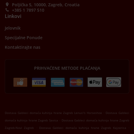
Poljička 5, 10000, Zagreb, Croatia
+385 1 7897 510
Linkovi
Jelovnik
Specijalne Ponude
Kontaktirajte nas
PRIHVAĆENE METODE PLAĆANJA
.
Dostava Gableci domaća kuhinja hrane Zagreb Lenuci's Horseshoe
Dostava Gableci
.
domaća kuhinja hrane Zagreb Savica
Dostava Gableci domaća kuhinja hrane Zagreb
.
.
Zagreb-Novi Zagreb
Dostava Gableci domaća kuhinja hrane Zagreb Kajzerica