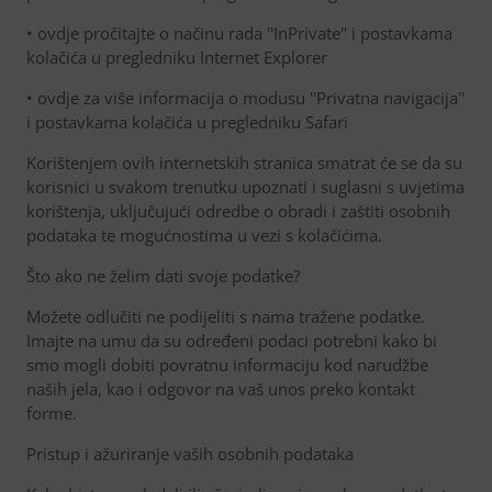
• ovdje pročitajte o načinu rada ''InPrivate'' i postavkama
kolačića u pregledniku Internet Explorer
• ovdje za više informacija o modusu ''Privatna navigacija''
i postavkama kolačića u pregledniku Safari
Korištenjem ovih internetskih stranica smatrat će se da su
korisnici u svakom trenutku upoznati i suglasni s uvjetima
korištenja, uključujući odredbe o obradi i zaštiti osobnih
podataka te mogućnostima u vezi s kolačićima.
Što ako ne želim dati svoje podatke?
Možete odlučiti ne podijeliti s nama tražene podatke.
Imajte na umu da su određeni podaci potrebni kako bi
smo mogli dobiti povratnu informaciju kod narudžbe
naših jela, kao i odgovor na vaš unos preko kontakt
forme.
Pristup i ažuriranje vaših osobnih podataka