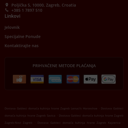
Poljička 5, 10000, Zagreb, Croatia
+385 1 7897 510
Linkovi
Jelovnik
Specijalne Ponude
Kontaktirajte nas
PRIHVAĆENE METODE PLAĆANJA
.
Dostava Gableci domaća kuhinja hrane Zagreb Lenuci's Horseshoe
Dostava Gableci
.
domaća kuhinja hrane Zagreb Savica
Dostava Gableci domaća kuhinja hrane Zagreb
.
.
Zagreb-Novi Zagreb
Dostava Gableci domaća kuhinja hrane Zagreb Kajzerica