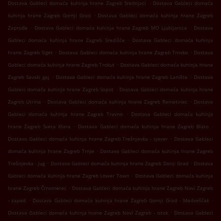
.
Dostava Gableci domaća kuhinja hrane Zagreb Srednjaci
Dostava Gableci domaća
.
kuhinja hrane Zagreb Gornji Grad
Dostava Gableci domaća kuhinja hrane Zagreb
.
.
Zapruđe
Dostava Gableci domaća kuhinja hrane Zagreb MO Ljubljanica
Dostava
.
Gableci domaća kuhinja hrane Zagreb Središće
Dostava Gableci domaća kuhinja
.
.
hrane Zagreb Siget
Dostava Gableci domaća kuhinja hrane Zagreb Trnsko
Dostava
.
Gableci domaća kuhinja hrane Zagreb Trokut
Dostava Gableci domaća kuhinja hrane
.
.
Zagreb Savski gaj
Dostava Gableci domaća kuhinja hrane Zagreb Lanište
Dostava
.
Gableci domaća kuhinja hrane Zagreb Sopot
Dostava Gableci domaća kuhinja hrane
.
.
Zagreb Utrina
Dostava Gableci domaća kuhinja hrane Zagreb Remetinec
Dostava
.
Gableci domaća kuhinja hrane Zagreb Travno
Dostava Gableci domaća kuhinja
.
.
hrane Zagreb Sveta Klara
Dostava Gableci domaća kuhinja hrane Zagreb Blato
.
Dostava Gableci domaća kuhinja hrane Zagreb Trešnjevka - sjever
Dostava Gableci
.
domaća kuhinja hrane Zagreb Trnje
Dostava Gableci domaća kuhinja hrane Zagreb
.
.
Trešnjevka - jug
Dostava Gableci domaća kuhinja hrane Zagreb Donji Grad
Dostava
.
Gableci domaća kuhinja hrane Zagreb Lower Town
Dostava Gableci domaća kuhinja
.
hrane Zagreb Črnomerec
Dostava Gableci domaća kuhinja hrane Zagreb Novi Zagreb
.
.
- zapad
Dostava Gableci domaća kuhinja hrane Zagreb Gornji Grad - Medveščak
.
Dostava Gableci domaća kuhinja hrane Zagreb Novi Zagreb - istok
Dostava Gableci